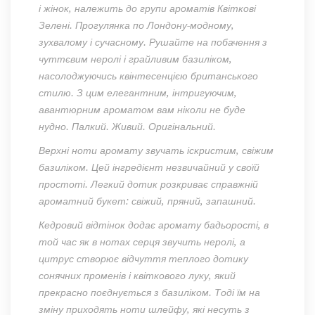
і жінок, належить до групи ароматів Квіткові
Зелені. Прогулянка по Лондону-модному,
зухвалому і сучасному. Рушайте на побачення з
чуттєвим неролі і грайливим базиліком,
насолоджуючись квінтесенцією британського
стилю. З цим елегантним, інтригуючим,
авантюрним ароматом вам ніколи не буде
нудно. Палкий. Живий. Оригінальний.
Верхні ноти аромату звучать іскристим, свіжим
базиліком. Цей інгредієнт незвичайний у своїй
простоті. Легкий дотик розкриває справжній
ароматний букет: свіжий, пряний, запашний.
Кедровий відтінок додає аромату бадьорості, в
той час як в нотах серця звучить неролі, а
цитрус створює відчуття теплого дотику
сонячних променів і квіткового луку, який
прекрасно поєднується з базиліком. Тоді їм на
зміну приходять ноти шлейфу, які несуть з