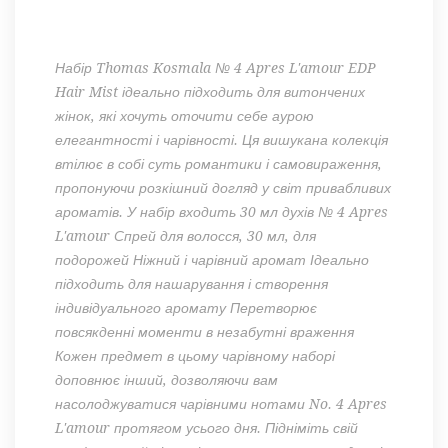
Набір
Thomas
Kosmala
№
4 Apres L'amour EDP
Hair Mist ідеально підходить для витончених
жінок, які хочуть оточити себе аурою
елегантності і чарівності.
Ця
вишукана
колекція
втілює
в собі суть романтики і самовираження,
пропонуючи розкішний догляд у світ привабливих
ароматів.
У набір
входить
30
мл
духів
№
4 Apres
L'amour
Спрей
для волосся, 30
мл
, для
подорожей
Ніжний
і чарівний аромат
Ідеально
підходить
для
нашарування
і створення
індивідуального
аромату
Перетворює
повсякденні
моменти
в незабутні
враження
Кожен
предмет
в
цьому чарівному наборі
доповнює інший, дозволяючи вам
насолоджуватися чарівними нотами No.
4 Apres
L'amour
протягом усього
дня.
Підніміть
свій