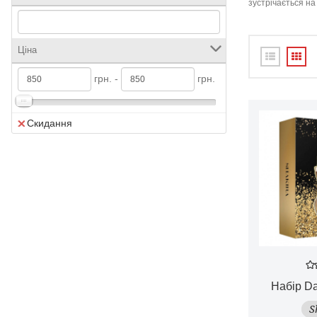
зустрічається на 
Ціна
грн. -
грн.
Скидання
Набір Da
S