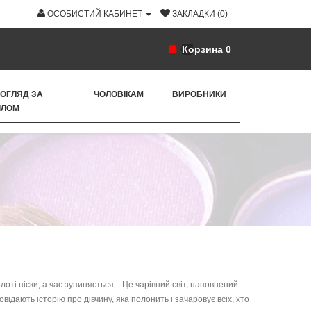
ОСОБИСТИЙ КАБИНЕТ
ЗАКЛАДКИ (0)
Корзина
0
ОГЛЯД ЗА
ЧОЛОВІКАМ
ВИРОБНИКИ
ІЛОМ
ті піски, а час зупиняється... Це чарівний світ, наповнений
дають історію про дівчину, яка полонить і зачаровує всіх, хто