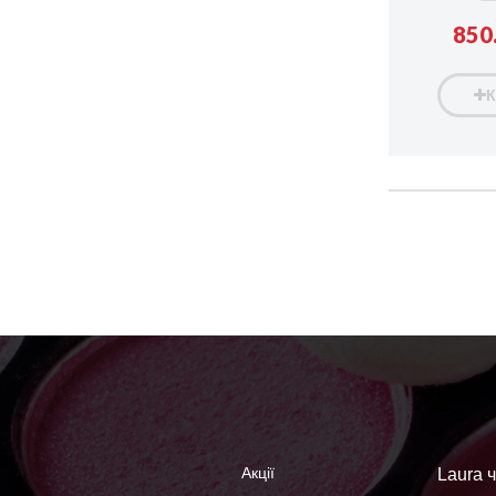
850.
Акції
Laura ч