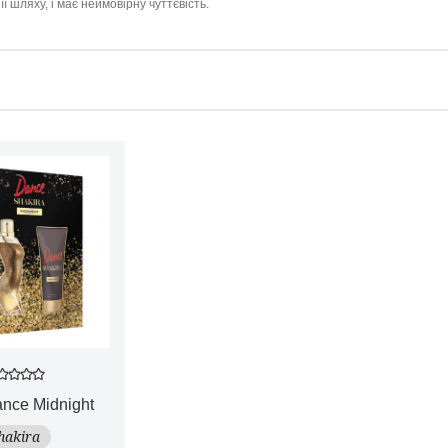
її шляху, і має неймовірну чуттєвість.
nce Midnight
hakira