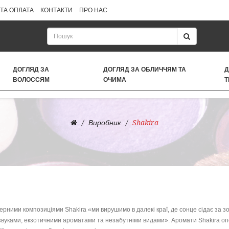
ТА ОПЛАТА
КОНТАКТИ
ПРО НАС
ДОГЛЯД ЗА
ДОГЛЯД ЗА ОБЛИЧЧЯМ ТА
Д
ВОЛОССЯМ
ОЧИМА
Т
Виробник
Shakira
рними композиціями Shakira «ми вирушимо в далекі краї, де сонце сідає за золо
вуками, екзотичними ароматами та незабутніми видами». Аромати Shakira опові