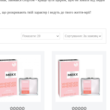
ивав, займався спортом - краще бути щирим, щоб не ховати від людей
, що розкривають твій характер і ведуть до твого життя-мрії!