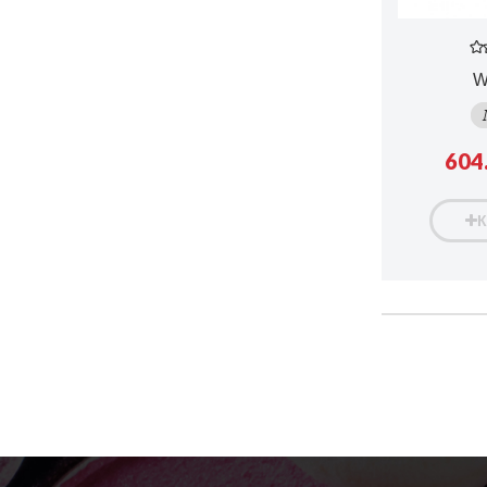
W
604.