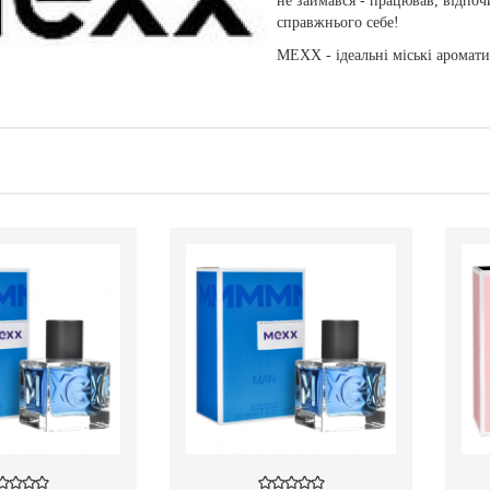
не займався - працював, відпоч
справжнього себе!
MEXX - ідеальні міські аромати