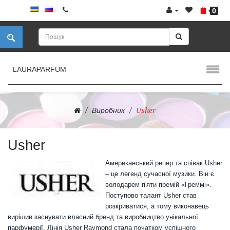
0
LAURAPARFUM
Виробник
Usher
Usher
Американський репер та співак Usher
– це легенд сучасної музики. Він є
володарем п'яти премій «Греммі».
Поступово талант Usher став
розкриватися, а тому виконавець
вирішив заснувати власний бренд та виробництво унікальної
парфумерії. Лінія Usher Raymond стала початком успішного