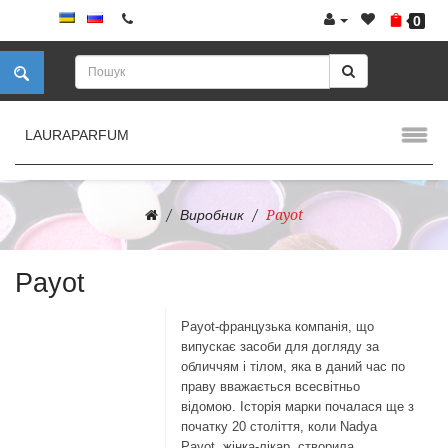
0
LAURAPARFUM
Виробник
Payot
Payot
Payot-французька компанія, що
випускає засоби для догляду за
обличчям і тілом, яка в даний час по
праву вважається всесвітньо
відомою. Історія марки почалася ще з
початку 20 століття, коли Nadya
Payot, жінка-лікар, створила