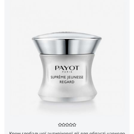
Крем глобальної антивікової дії для області навколо