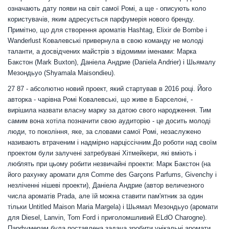
означають дату появи на світ самої Ромі, а ще - описують коло
користувачів, яким адресується парфумерія нового бренду.
Примітно, що для створення ароматів Hashtag, Elixir de Bombe і
Wanderlust Ковалевські привернула в свою команду не молоді
таланти, а досвідчених майстрів з відомими іменами: Марка
Бакстон (Mark Buxton), Даніела Андрие (Daniela Andrier) і Шьямалу
Мезондьyo (Shyamala Maisondieu).
27 87 - абсолютно новий проект, який стартував в 2016 році. Його
авторка - чарівна Ромі Ковалевські, що живе в Барселоні, -
вирішила назвати власну марку за датою свого народження. Тим
самим вона хотіла позначити свою аудиторію - це досить молоді
люди, то покоління, яке, за словами самої Ромі, незаслужено
називають втраченим і надмірно нарціссічним.
До роботи над своїм
проектом були залучені затребувані Хітмейкери, які вміють і
люблять при цьому робити незвичайні проекти: Марк Бакстон (на
його рахунку аромати для Comme des Garçons Parfums, Givenchy і
незліченні нішеві проекти), Даніела Андрие (автор величезного
числа ароматів Prada, але їй можна ставити пам'ятник за один
тільки Untitled Maison Maria Margela) і Шьямал Мезондьyo (аромати
для Diesel, Lanvin, Tom Ford і приголомшливий ELdO Charogne).
Парфумерам була поставлена ​​задача зробити унікальні аромати,