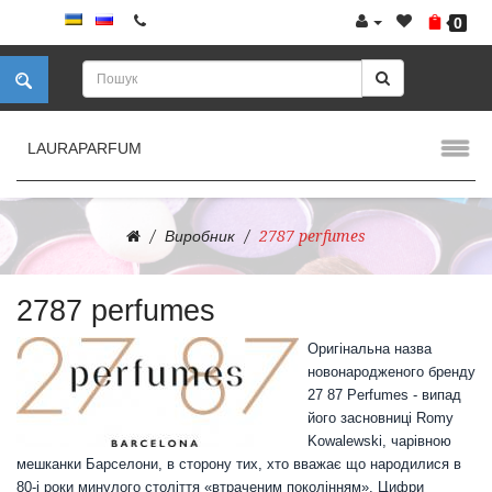
0
LAURAPARFUM
Виробник
2787 perfumes
2787 perfumes
Оригінальна назва
новонародженого бренду
27 87 Perfumes - випад
його засновниці Romy
Kowalewski, чарівною
мешканки Барселони, в сторону тих, хто вважає що народилися в
80-і роки минулого століття «втраченим поколінням». Цифри