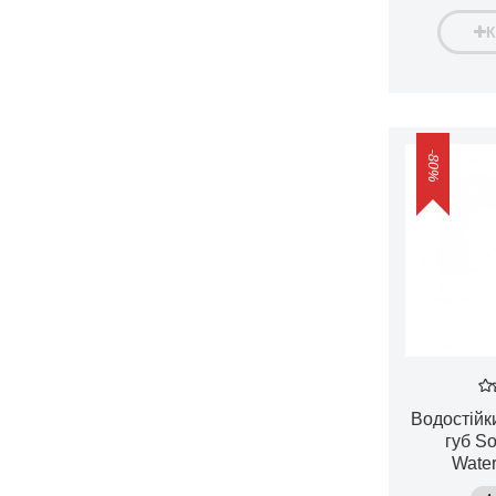
-80%
Водостійк
губ So
Water