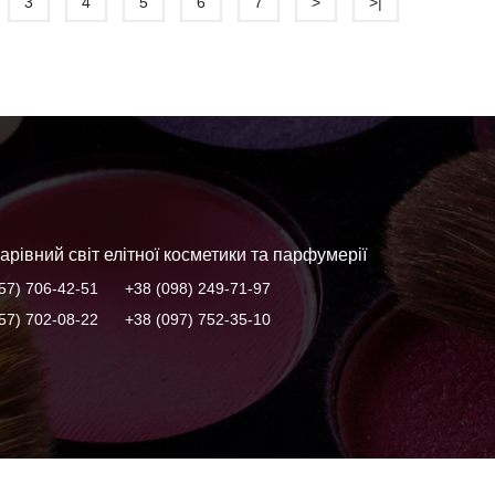
3
4
5
6
7
>
>|
арівний світ елітної косметики та парфумерії
57) 706-42-51
+38 (098) 249-71-97
57) 702-08-22
+38 (097) 752-35-10