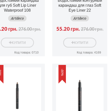
одостойкий карандаш
Водостойкий контурный
для губ Soft Lip Liner
карандаш для глаз Soft
Waterproof 108
Eye Liner 22
Artdeco
Artdeco
.20 грн.
55.20 грн.
276.00 грн.
276.00 грн.
КУПИТИ
КУПИТИ
Код товара: 0710
Код товара: 4169
0%
-80%