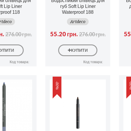
ий олівець для
Водостійкий олівець для
В
ft Lip Liner
губ Soft Lip Liner
proof 118
Waterproof 188
rtdeco
Artdeco
н.
55.20 грн.
55
276.00 грн.
276.00 грн.
КУПИТИ
КУПИТИ
Код товара:
Код товара:
-80%
-8