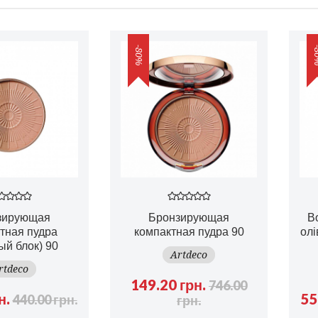
-80%
-8
зирующая
Бронзирующая
В
тная пудра
компактная пудра 90
олі
ый блок) 90
Artdeco
rtdeco
149.20 грн.
746.00
н.
55
440.00 грн.
грн.