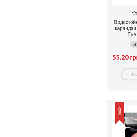
Водостой
карандаш 
Eye 
A
55.20 гр
-80%