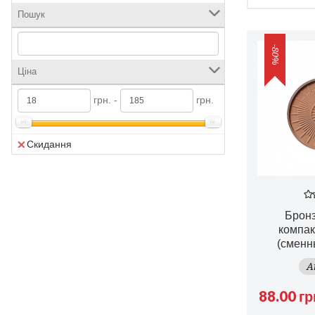
Пошук
-80%
Ціна
грн. -
грн.
Скидання
Брон
компак
(сменн
A
88.00 гр