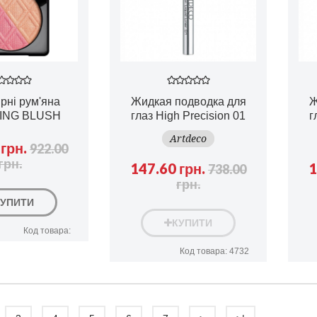
рні рум'яна
Жидкая подводка для
Ж
ING BLUSH
глаз High Precision 01
г
Artdeco
грн.
922.00
грн.
147.60 грн.
1
738.00
грн.
КУПИТИ
КУПИТИ
Код товара:
Код товара: 4732