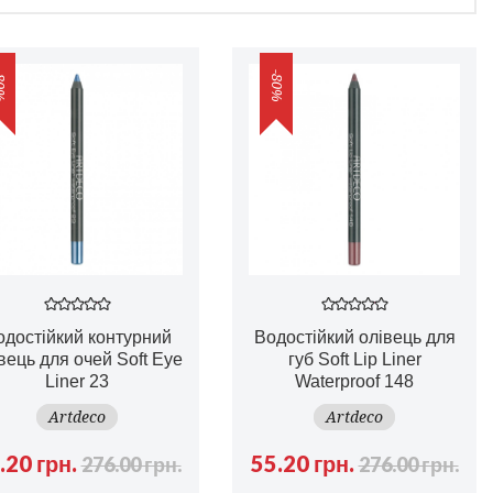
0%
-80%
одостійкий контурний
Водостійкий олівець для
вець для очей Soft Eye
губ Soft Lip Liner
Liner 23
Waterproof 148
Artdeco
Artdeco
.20 грн.
55.20 грн.
276.00 грн.
276.00 грн.