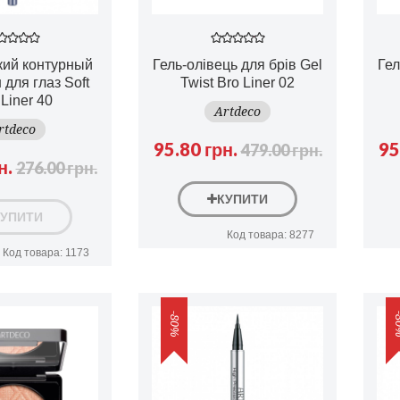
кий контурный
Гель-олівець для брів Gel
Гел
для глаз Soft
Twist Bro Liner 02
Liner 40
Artdeco
rtdeco
95.80 грн.
95
479.00 грн.
н.
276.00 грн.
КУПИТИ
КУПИТИ
Код товара: 8277
Код товара: 1173
-80%
-8