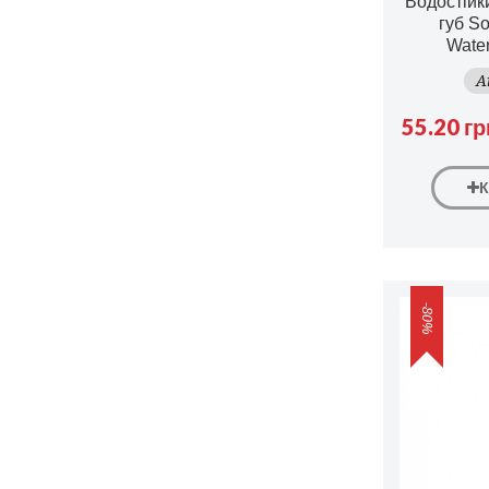
Водостійк
губ So
Water
A
55.20 гр
-80%