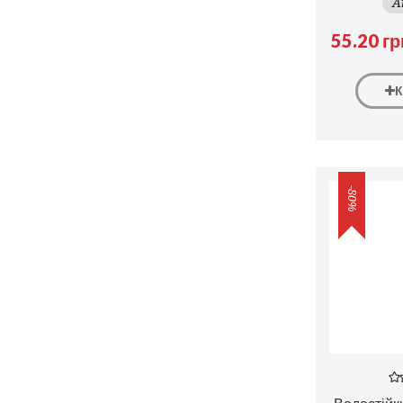
A
55.20 гр
-80%