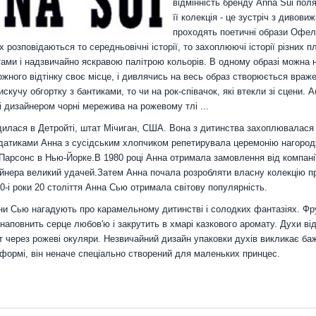
відмінність бренду Anna Sui поля
її колекція - це зустріч з дивов
проходять поетичні образи Офелії
их розповідаються то середньовічні історії, то захоплюючі історії різних
ами і надзвичайно яскравою палітрою кольорів. В одному образі можна на
ожного відтінку своє місце, і дивлячись на весь образ створюється вражен
искучу обгортку з бантиками, то чи на рок-співачок, які втекли зі сцени
і дизайнером чорні мережива на рожевому тлі ...
илася в Детройті, штат Мічиган, США. Вона з дитинства захоплювалася
датиками Анна з сусідським хлопчиком репетирувала церемонію нагород
Парсонс в Нью-Йорке.В 1980 році Анна отримала замовлення від компанії
йнера великий удачей.Затем Анна почала розробляти власну колекцію пре
0-і роки 20 століття Анна Сью отримала світову популярність.
и Сью нагадують про карамельному дитинстві і солодких фантазіях. Фрукт
наповнить серце любов'ю і закрутить в хмарі казкового аромату. Духи ві
т через рожеві окуляри. Незвичайний дизайн упаковки духів викликає ба
й формі, він неначе спеціально створений для маленьких принцес.