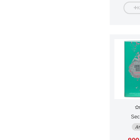
Sec
An