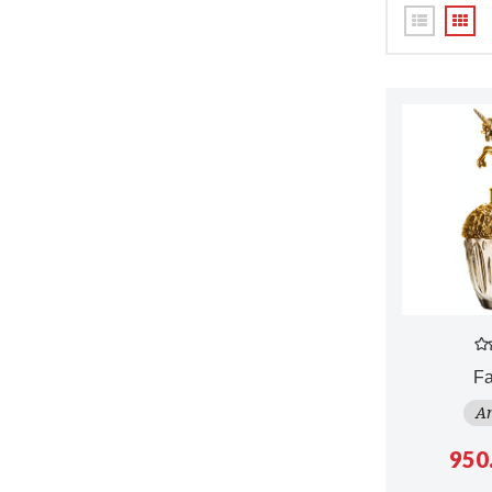
Fa
An
950.