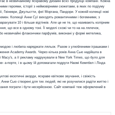
гає в незвичайному яскравому дизайні всієї продукції компанії. Кожна
ижними героями, історії з неймовірними сюжетами, в яких по подіуму
, Гвіневри, Джульєтти, феї Моргана, Пандори. У кожній колекції нові
 племен. Колекції Анни Суї виходять романтичними і богемними, з
рахувати 10 і більше відтінків. Але це не те, що називають колірним
ня, що все в одному тоні. Її моделі схожі чи то на на лялечок,
. Або незвичайні флакончики парфумів, виконані у формі метелика,
 модою і любила наряджати ляльок. Разом з улюбленими іграшками і
ження Academy Awards. Через кілька років Анна Сью надійшла в
 Macy's, а її рекламу надрукували в New York Times, що було для
- а-порте, і в цьому їй допомагали подруги Наомі Кемпбел і Лінда
ові екзотичні акорди, яскраве квіткове звучання, і свіжість
д Анни Сью створені для тих людей, які не розучилися радіти життю і
жання пограти і бути несерйозною. Сайт компанії теж оформлений в