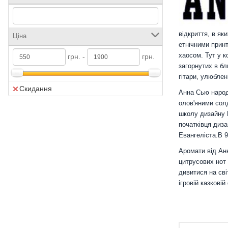
відкриття, в як
Ціна
етнічними принт
хаосом. Тут у к
грн. -
грн.
загорнутих в бл
гітари, улюблен
Скидання
Анна Сью народ
олов'яними сол
школу дизайну 
початківця диза
Евангеліста.В 9
Аромати від Анн
цитрусових нот 
дивитися на сві
ігровій казкові