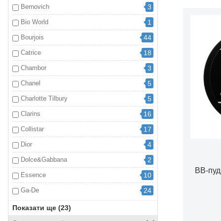
Bernovich
3
Bio World
1
Bourjois
44
Catrice
18
Chambor
3
Chanel
5
Charlotte Tilbury
5
Clarins
16
Collistar
17
Dior
4
Dolce&Gabbana
2
BB-пуд
Essence
10
Ga-De
24
Givenchy
11
Показати ще (23)
GOSH