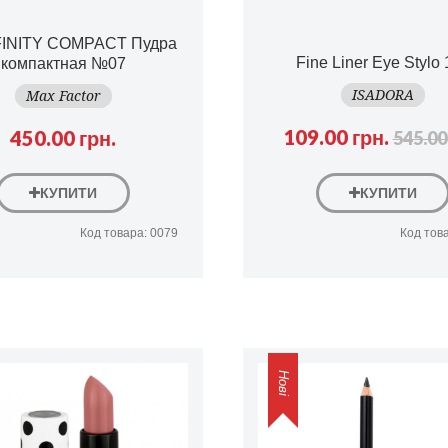
INITY COMPACT Пудра
Fine Liner Eye Stylo
компактная №07
ISADORA
Max Factor
109.00 грн.
450.00 грн.
545.00
КУПИТИ
КУПИТИ
Код товара: 0079
Код тов
Нові