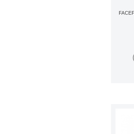
Relouis
23
FACEF
Revlon
8
Royal Cosmetics
3
Shiseido
2
Vivienne Sabo
16
Wanderlust
4
Wet n Wild
34