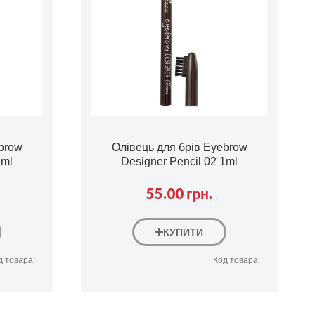
brow
Oлівець для брів Eyebrow
1ml
Designer Pencil 02
1ml
55.00 грн.
КУПИТИ
д товара:
Код товара: