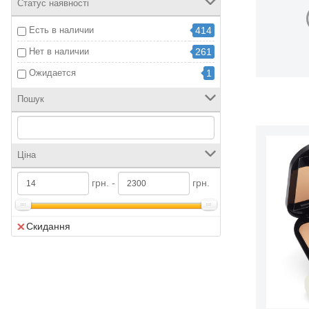
6
Статус наявності
Guerlain
8
Есть в наличии
414
ISADORA
73
Нет в наличии
261
L'oreal
8
Ожидается
1
Lancome
1
Пошук
LuxVisage
26
Make Up Factory
54
Manyo
1
Ціна
Max Factor
28
грн. -
грн.
Maybelling
2
Misslyn
20
Скидання
Naj Oleari
1
Nars
3
Payot
2
Pupa
27