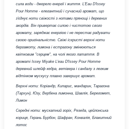
сила води - джерело енергії і життя. L'Eau D'Issey
Pour Homme - елегантний і сучасний аромат, що
з'єднує ноти свіжості з нотами прянощі і деревних
акордів. Він привертає силою і чистотою свого
аромату, заряджає енергією і не перестає радувати
своєю оригінальністю. Свіжі іскристі верхні ноти
бергамоту, лимона і естрагону змінюються
квітковим "серцем", на чолі якого латаття. В
ароматі Issey Miyake L'eau D'Issey Pour Homme
деревний шлейф кедра, ветівера і сандалу з легким
відтінком мускусу плавно завершує аромат.
Верхні ноти: Коріандр, Кипарис, мандарин, Тарагона
(Тархун), Юзу, Вербена лимонна, Шавлія, Берегомет,
Лимон
Середні ноти: мускатний горіх, Резеда, цейлонська
кориця, Герань Бурбон, Шафран, Конвалія, Блакитний
лотос